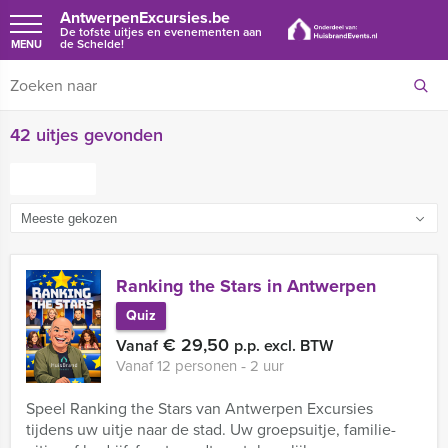
AntwerpenExcursies.be
De tofste uitjes en evenementen aan
de Schelde!
MENU
42 uitjes gevonden
FILTER
Ranking the Stars in Antwerpen
Quiz
€ 29,50
Vanaf
p.p. excl. BTW
Vanaf 12 personen ‐ 2 uur
Speel Ranking the Stars van Antwerpen Excursies
tijdens uw uitje naar de stad. Uw groepsuitje, familie-