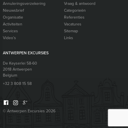
Annuleringsverzekering
Vraag & antwoord
Nieuwsbrief
Categorieën
Organisatie
Referenties
Activiteiten
Vacatures
Services
Sitemap
Video’s
Links
ANTWERPEN EXCURSIES
De Keyserlei 58-60
2018
Antwerpen
Belgium
+32 3 808 15 58
© Antwerpen Excursies 2026