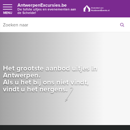
AntwerpenExcursies.be
De tofste uitjes en evenementen aan
de Schelde!
MENU
Het grootste aanbod uitjes in
Antwerpen.
Als u het bij ons niet vindt,
vindt u het nergens.