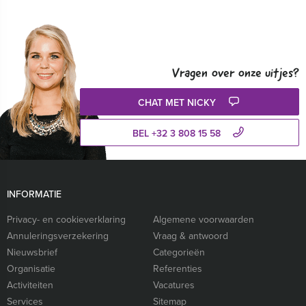
Vragen over onze uitjes?
CHAT MET NICKY
BEL +32 3 808 15 58
INFORMATIE
Privacy- en cookieverklaring
Algemene voorwaarden
Annuleringsverzekering
Vraag & antwoord
Nieuwsbrief
Categorieën
Organisatie
Referenties
Activiteiten
Vacatures
Services
Sitemap