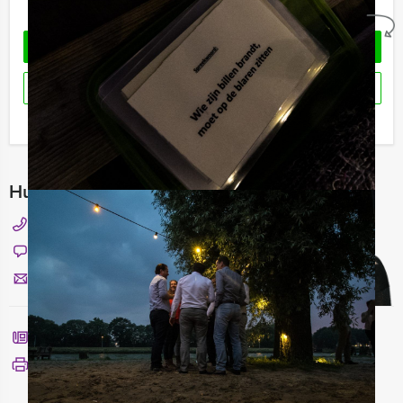
Geheel vrijblijvend
OFFERTE AANVRAGEN
RESERVEREN
Ik heb een vraag over dit uitje
Hulp nodig bij het kiezen?
+32 3 808 15 58
Chat met Nicky
Stuur ons een mailtje
Bel mij terug
Bekijk printbare versie