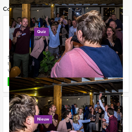
Combineer dit uitje met:
Ranking the Stars in Antwerpen
Quiz
€ 29,50
Vanaf
p.p. excl. BTW
Vanaf 12 personen ‐ 2 uur
Speel Ranking the Stars van Antwerpen Excursies
tijdens uw uitje naar de stad. Uw groepsuitje, familie-
uitje, of bedrijfsfeest wordt er stuk vrolijker van.
Favoriet
LEES MEER
Escape City Tablet Game in
Antwerpen
Nieuw
€ 27,50
Vanaf
p.p. excl. BTW