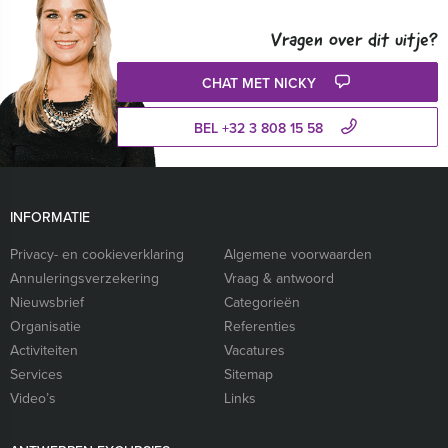
Vragen over dit uitje?
CHAT MET NICKY
BEL +32 3 808 15 58
INFORMATIE
Privacy- en cookieverklaring
Algemene voorwaarden
Annuleringsverzekering
Vraag & antwoord
Nieuwsbrief
Categorieën
Organisatie
Referenties
Activiteiten
Vacatures
Services
Sitemap
Video’s
Links