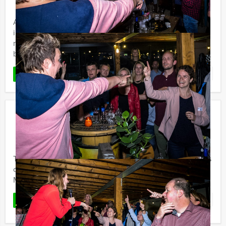
Vanaf 12 personen ‐ 2 uur en 30 minuten
Antwerpen Excursies biedt u de Escape City Game aan
in hartje Antwerpen waar teambuilding, logisch
nadenken en snelheid van groot belang zijn. Leuk als
bedrijfsuitje of ...
Favoriet
LEES MEER
Kroegenspeurtocht in Antwerpen
€ 34,50
Vanaf
p.p. excl. BTW
Vanaf 12 personen ‐ 4 uur
Tijdens de Kroegenspeurtocht van Antwerpen Excursies
ontdekt u met onze gids de beste horeca van de stad.
Maak er maar een feestje van!
Favoriet
LEES MEER