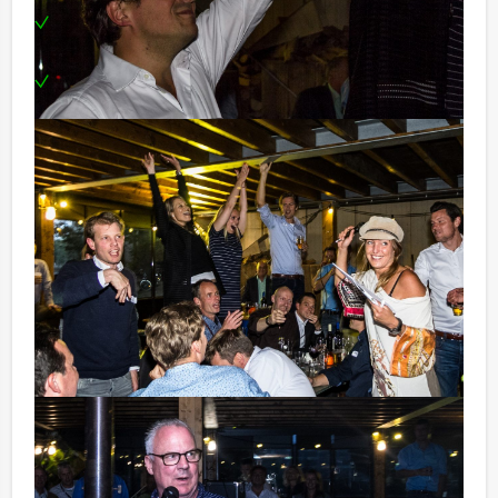
Een sfeervolle locatie in het centrum van
Antwerpen
Te boeken op de door u gewenste dag of tijdstip
Tip:
Uiteraard is dit uitje van Antwerpen Excursies
uitstekend te combineren met een heerlijke lunch
vooraf of een uitgebreid diner na afloop. U kunt dit spel
ook combineren met andere spel evenementen.
Komt u niet aan het minimale aantal deelnemers? Als u
bereid bent voor het minimale aantal te betalen, kunt u
ook gewoon voor minder personen boeken!
De pubquiz van Antwerpen Excursies is een quiz op
zich! Dankzij ons maatwerk zorgen wij samen met u
ervoor dat het een geslaagde dag in de vergaderzaal in
Antwerpen wordt. Kijk daarnaast bij de algemene