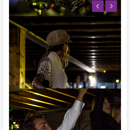
Er wordt gebruikt gemaakt van verschillende
muziekfragmenten en met het spelonderdeel ‘Hints’
waarin u alleen uw antwoorden aan elkaar in
lichaamstaal mag uitbeelden, is de lach tijdens deze
quiz verzekerd!
Onze Quizpresentator staat al te trappelen om dit
gezellige, interactieve spelprogramma voor u in goede
banen te leiden. Deze PubQuiz is de leukste manier
om ons landje te herontdekken!
Inclusief:
Een enthousiaste Quizpresentator
Geluidsfragmenten en interactieve opdrachten
Een prijs voor de winnaar of het winnende koppel