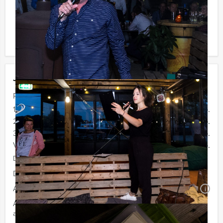
voorwaarden. Onze
klantenservice
staat van maandag
t/m zaterdag tussen 9.00 uur en 18.30 uur voor u klaar
om vragen te beantwoorden of om informatie aan te
vragen.
Jouw uitje
Prijs :
12 - 19 personen
€ 37,50 p.p.
20 - 29 personen
€ 34,50 p.p.
30 - 39 personen
€ 32,50 p.p.
Vanaf 40 personen
€ 29,50 p.p.
De prijzen zijn exclusief BTW
Duur:
2 uur
Aantal:
Minimaal 12 personen
i
Afhankelijk van de in overleg gekozen locatie voor uw
arrangement kan een extra zaalhuur worden berekend