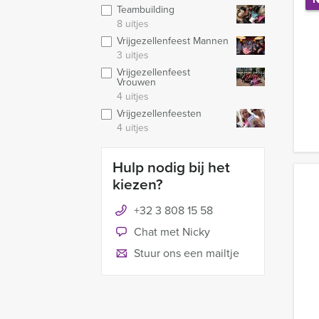
Teambuilding
8 uitjes
Vrijgezellenfeest Mannen
3 uitjes
Vrijgezellenfeest
Vrouwen
4 uitjes
Vrijgezellenfeesten
4 uitjes
Hulp nodig bij het
kiezen?
+32 3 808 15 58
Chat met Nicky
Stuur ons een mailtje