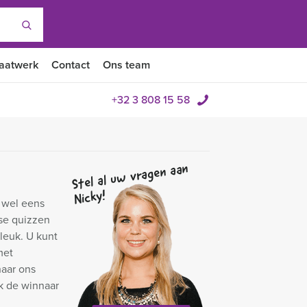
aatwerk
Contact
Ons team
+32 3 808 15 58
Stel al uw vragen aan
Nicky!
k wel eens
se quizzen
leuk. U kunt
met
naar ons
jk de winnaar