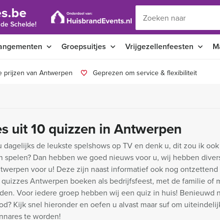
s.be
 de Schelde!
angementen
Groepsuitjes
Vrijgezellenfeesten
M
e prijzen van Antwerpen
Geprezen om service & flexibiliteit
es uit 10 quizzen in Antwerpen
u dagelijks de leukste spelshows op TV en denk u, dit zou ik oo
en spelen? Dan hebben we goed nieuws voor u, wij hebben diver
twerpen voor u! Deze zijn naast informatief ook nog ontzettend 
quizzes Antwerpen boeken als bedrijfsfeest, met de familie of 
nden. Voor iedere groep hebben wij een quiz in huis! Benieuwd 
d? Kijk snel hieronder en oefen u alvast maar suf om uiteindeli
innares te worden!