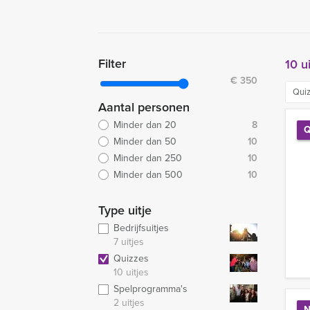
Filter
10 u
€
350
Qui
Aantal personen
Minder dan 20
8
Q
Minder dan 50
10
Minder dan 250
10
Minder dan 500
10
Type uitje
Bedrijfsuitjes
7 uitjes
Quizzes
10 uitjes
Spelprogramma's
2 uitjes
N