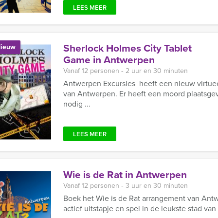
LEES MEER
Sherlock Holmes City Tablet
ieuw
Game in Antwerpen
Vanaf 12 personen ‐ 2 uur en 30 minuten
Antwerpen Excursies heeft een nieuw virtuee
van Antwerpen. Er heeft een moord plaatsgevo
nodig ...
LEES MEER
Wie is de Rat in Antwerpen
Vanaf 12 personen ‐ 3 uur en 30 minuten
Boek het Wie is de Rat arrangement van Antwe
actief uitstapje en spel in de leukste stad va