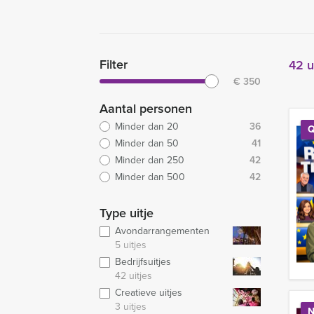
Filter
42 u
€
350
Aantal personen
Minder dan 20
36
Q
Minder dan 50
41
Minder dan 250
42
Minder dan 500
42
Type uitje
Avondarrangementen
5 uitjes
Bedrijfsuitjes
42 uitjes
Creatieve uitjes
3 uitjes
N