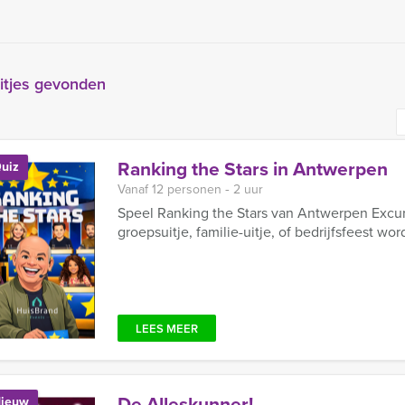
itjes gevonden
Ranking the Stars in Antwerpen
uiz
Vanaf 12 personen ‐ 2 uur
Speel Ranking the Stars van Antwerpen Excurs
groepsuitje, familie-uitje, of bedrijfsfeest word
LEES MEER
De Alleskunner!
ieuw