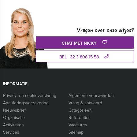
Vragen over onze uitjes?
CHAT MET NICKY
BEL +32 3 808 15 58
INFORMATIE
Privacy- en cookieverklaring
Algemene voorwaarden
Annuleringsverzekering
Vraag & antwoord
Nieuwsbrief
Categorieën
Organisatie
Referenties
Activiteiten
Vacatures
Services
Sitemap