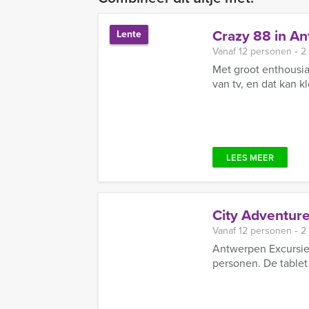
Crazy 88 in A
Lente
Vanaf 12 personen ‐ 2
Met groot enthousia
van tv, en dat kan k
LEES MEER
City Adventur
Vanaf 12 personen ‐ 2
Antwerpen Excursies
personen. De tablet 