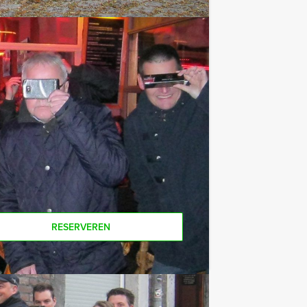
e af te rekenen? Voor € 13,50 per
 van het drankarrangement, waarbij u
koffie en thee. En… zo komt u ook
an snel even bij het
Flikken lunchspel
or deze activiteit? Als u bereid bent
 gewoon voor minder personen boeken,
RESERVEREN