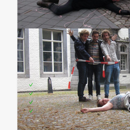
Inclusief:
Enthousiaste begeleiding
Uitgebreid diner in drie verschillende restaur
Een leuke prijs voor het winnende team
Te boeken op de door u gewenste dag en tijd
Tip: