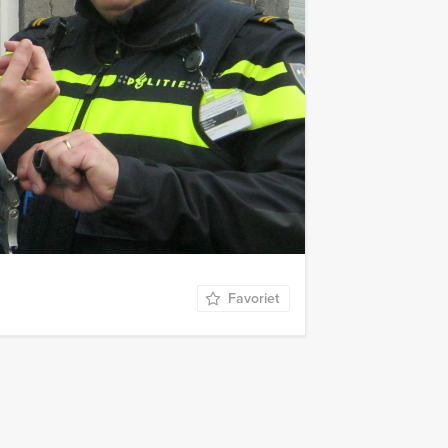
Favoriet
€ 32,50
Vanaf
p.p. excl. BTW
 Pain Game van Antwerpen Excursies is
Favoriet