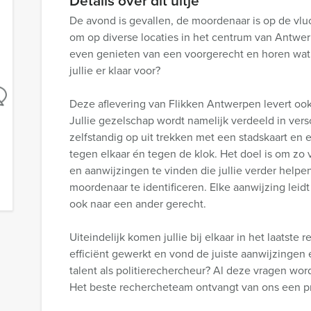
Details over dit uitje
De avond is gevallen, de moordenaar is op de vluch
om op diverse locaties in het centrum van Antwer
even genieten van een voorgerecht en horen wat e
jullie er klaar voor?
Deze aflevering van Flikken Antwerpen levert oo
Jullie gezelschap wordt namelijk verdeeld in vers
zelfstandig op uit trekken met een stadskaart en e
tegen elkaar én tegen de klok. Het doel is om zo 
en aanwijzingen te vinden die jullie verder helpe
moordenaar te identificeren. Elke aanwijzing leid
ook naar een ander gerecht.
Uiteindelijk komen jullie bij elkaar in het laatste
efficiënt gewerkt en vond de juiste aanwijzingen e
talent als politierechercheur? Al deze vragen wo
Het beste rechercheteam ontvangt van ons een pr