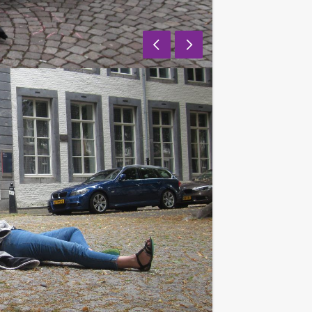
ants
stip!