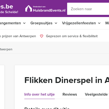
s.be
 de Schelde!
angementen
Groepsuitjes
Vrijgezellenfeesten
M
e prijzen van Antwerpen
Geprezen om service & flexibiliteit
ntwerpen
Flikken Dinerspel in
Info over het uitje
Reviews
Veelgestelde