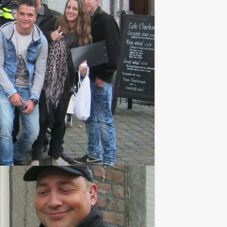
€ 24,50
Vanaf
p.p. excl. BTW
pel! Misschien herkent u het spel nog
Favoriet
€ 27,50
Vanaf
p.p. excl. BTW
tablets in teams van ongeveer 5-8