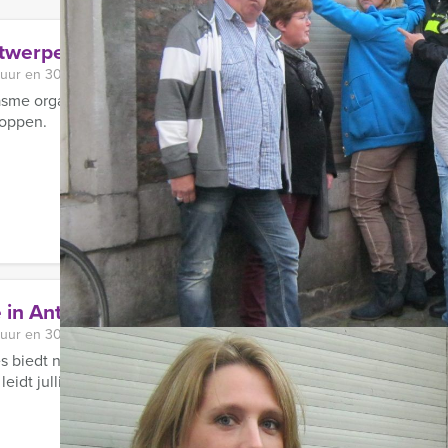
ntwerpen
 uur en 30 minuten
sme organiseert Antwerpen Excursies het knotsgekke Crazy 88 s
loppen.
e in Antwerpen
 uur en 30 minuten
 biedt nu deze digitale speurtocht aan. U gaat op pad met GPS-
leidt jullie door de stad waardoor ...