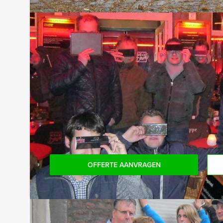
Niet telkens uw knip hoeven trekken om uw drankj
persoon per uur (excl. BTW) kunt u gebruikmaken
onbeperkt kunt genieten van bier, fris, huiswijn, 
achteraf niet voor verrassingen te staan!
Dit uitje kan je ook met een lunch boeken. Kijk d
in Antwerpen
.
Komt u niet aan het minimale aantal deelnemers vo
voor het minimale aantal te betalen, kunt u ook
dankzij ons
maatwerk
!
OFFERTE AANVRAGEN