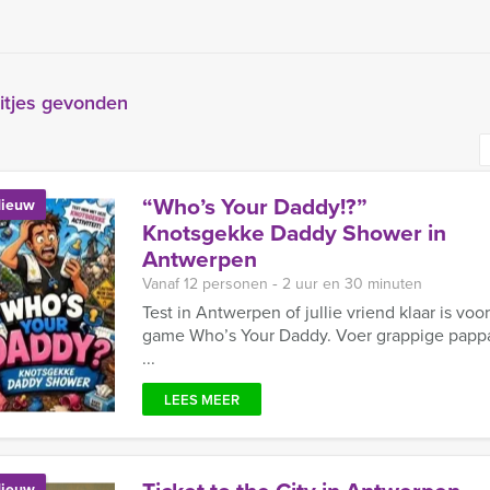
itjes gevonden
“Who’s Your Daddy!?”
ieuw
Knotsgekke Daddy Shower in
Antwerpen
Vanaf 12 personen ‐ 2 uur en 30 minuten
Test in Antwerpen of jullie vriend klaar is vo
game Who’s Your Daddy. Voer grappige pappa-
...
LEES MEER
ieuw