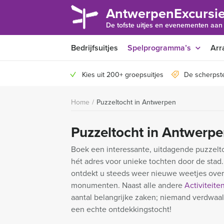
AntwerpenExcursie
De tofste uitjes en evenementen aan
Bedrijfsuitjes
Spelprogramma’s
Arr
Kies uit 200+ groepsuitjes
De scherpst
Home
/
Puzzeltocht in Antwerpen
Puzzeltocht in Antwerp
Boek een interessante, uitdagende puzzelto
hét adres voor unieke tochten door de stad
ontdekt u steeds weer nieuwe weetjes over 
monumenten. Naast alle andere
Activiteite
aantal belangrijke zaken; niemand verdwaa
een echte ontdekkingstocht!