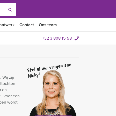
aatwerk
Contact
Ons team
+32 3 808 15 58
Stel al uw vragen aan
Nicky!
 Wij zijn
eltochten
n en
ij voor een
pen wordt