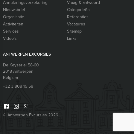
Annuleringsverzekering
Vraag & antwoord
Nieuwsbrief
Categorieën
Organisatie
Referenties
Activiteiten
Vacatures
Services
Sitemap
Video’s
Links
ANTWERPEN EXCURSIES
De Keyserlei 58-60
2018
Antwerpen
Belgium
+32 3 808 15 58
© Antwerpen Excursies 2026