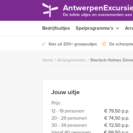
AntwerpenExcursie
De tofste uitjes en evenementen aan
Bedrijfsuitjes
Spelprogramma’s
Arr
Kies uit 200+ groepsuitjes
De scherpst
Home
/
Arrangementen
/
Sherlock Holmes Dinn
Jouw uitje
Prijs :
12 - 19 personen
€ 79,50 p.p.
20 - 29 personen
€ 74,50 p.p.
30 - 39 personen
€ 72,50 p.p.
Vanaf 40 personen
€ 69,50 p.p.