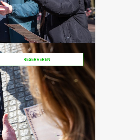
ijdstip!
ers voor dit arrangement? Als jullie
kunnen jullie ook gewoon voor minder
RESERVEREN
€ 27,50
Vanaf
p.p. excl. BTW
over. Speel deze virtuele game met