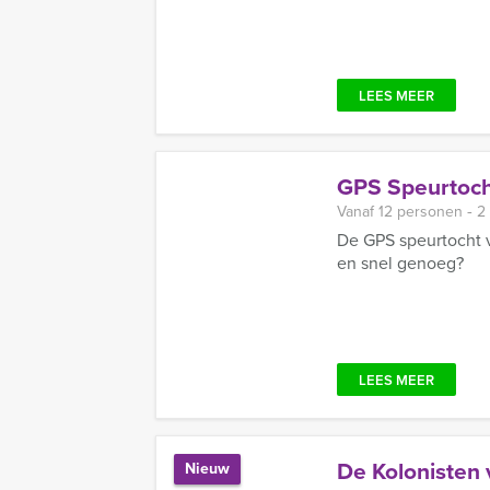
LEES MEER
GPS Speurtoch
Vanaf 12 personen ‐ 2
De GPS speurtocht v
en snel genoeg?
LEES MEER
De Kolonisten 
Nieuw