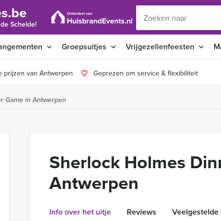
s.be
 de Schelde!
angementen
Groepsuitjes
Vrijgezellenfeesten
M
e prijzen van Antwerpen
Geprezen om service & flexibiliteit
er Game in Antwerpen
Sherlock Holmes Din
Antwerpen
Info over het uitje
Reviews
Veelgestelde