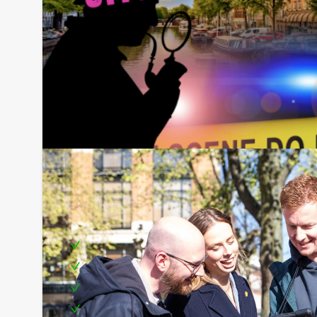
Inclusief
Tablets
Enthousiaste begeleiding
Uitgebreid diner in drie verschillende restaur
Een leuke prijs voor het winnende team