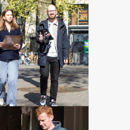
ega's? Heeft u al eens gedacht aan een
Favoriet
Culinaire uitjes