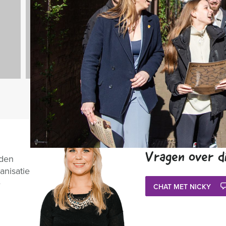
32 uitjes
Vragen over di
nden
anisatie
e
CHAT MET NICKY