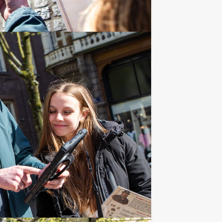
Favoriet
€ 24,50
Vanaf
p.p. excl. BTW
jkt eenvoudiger dan het is. Bent u slim
Favoriet
€ 27,50
Vanaf
p.p. excl. BTW