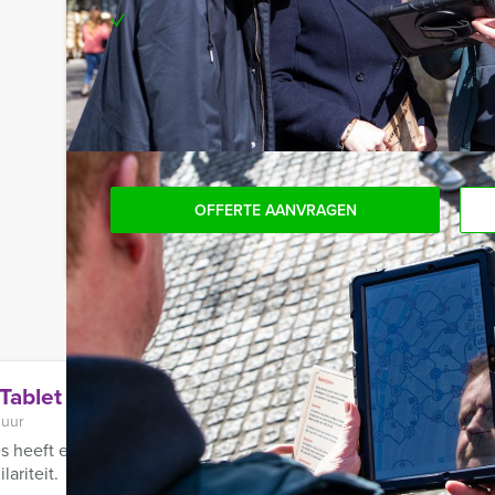
Te boeken op de door jullie gewenste dag en t
Komen jullie niet aan het minimale aantal deelnem
bereid zijn voor het minimale aantal te betalen, 
personen boeken!
OFFERTE AANVRAGEN
Tablet Game in Antwerpen
 uur
 heeft een bijzonder vrijgezellenfeest in Antwerpen: The Hang
lariteit.