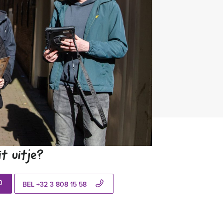
55 uitjes
t uitje?
BEL +32 3 808 15 58