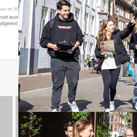
 uur en 30 minuten
groot avontuur in Antwerpen samen met vrienden, familie of coll
 afgeleid van het populaire ...
Avondarrangementen