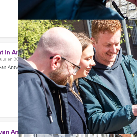
t in Antwerpen
 uur en 30 minuten
an Antwerpen Excursies laat u de stad grondig verkennen. Dat li
van Antwerpen – Tablet City