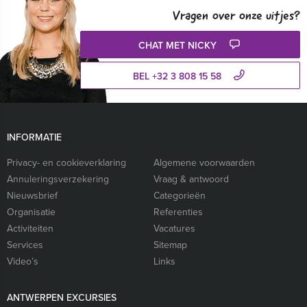
Vragen over onze uitjes?
CHAT MET NICKY
BEL +32 3 808 15 58
INFORMATIE
Privacy- en cookieverklaring
Algemene voorwaarden
Annuleringsverzekering
Vraag & antwoord
Nieuwsbrief
Categorieën
Organisatie
Referenties
Activiteiten
Vacatures
Services
Sitemap
Video’s
Links
ANTWERPEN EXCURSIES