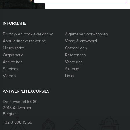
INFORMATIE
Privacy- en cookieverklaring
Algemene voorwaarden
Annuleringsverzekering
Vraag & antwoord
Nieuwsbrief
Categorieën
Organisatie
Referenties
Activiteiten
Vacatures
Services
Sitemap
Video’s
Links
ANTWERPEN EXCURSIES
De Keyserlei 58-60
2018
Antwerpen
Belgium
+32 3 808 15 58