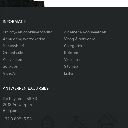
INFORMATIE
Privacy- en cookieverklaring
Algemene voorwaarden
Annuleringsverzekering
Vraag & antwoord
Nieuwsbrief
Categorieën
Organisatie
Referenties
Activiteiten
Vacatures
Services
Sitemap
Video’s
Links
ANTWERPEN EXCURSIES
De Keyserlei 58-60
2018
Antwerpen
Belgium
+32 3 808 15 58