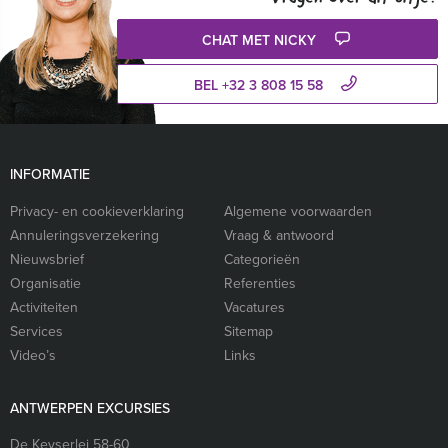
CHAT MET NICKY
BEL +32 3 808 15 58
INFORMATIE
Privacy- en cookieverklaring
Algemene voorwaarden
Annuleringsverzekering
Vraag & antwoord
Nieuwsbrief
Categorieën
Organisatie
Referenties
Activiteiten
Vacatures
Services
Sitemap
Video’s
Links
ANTWERPEN EXCURSIES
De Keyserlei 58-60