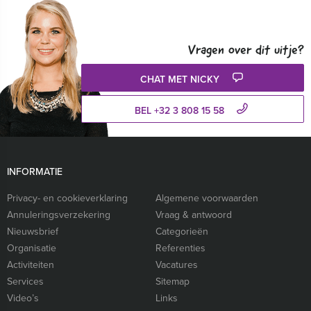
Vragen over dit uitje?
CHAT MET NICKY
BEL +32 3 808 15 58
INFORMATIE
Privacy- en cookieverklaring
Algemene voorwaarden
Annuleringsverzekering
Vraag & antwoord
Nieuwsbrief
Categorieën
Organisatie
Referenties
Activiteiten
Vacatures
Services
Sitemap
Video’s
Links