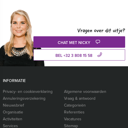
Vragen over dit uitje?
CHAT MET NICKY
BEL +32 3 808 15 58
INFORMATIE
Privacy- en cookieverklaring
Algemene voorwaarden
Annuleringsverzekering
Vraag & antwoord
Nieuwsbrief
Categorieën
Organisatie
Referenties
Activiteiten
Vacatures
Services
Sitemap