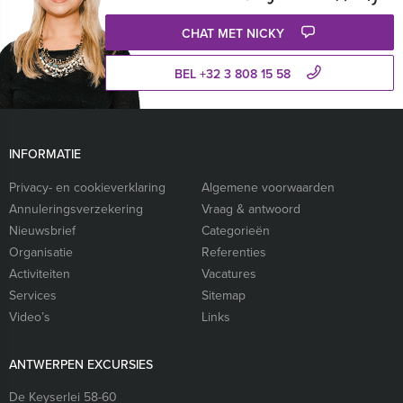
CHAT MET NICKY
BEL +32 3 808 15 58
INFORMATIE
Privacy- en cookieverklaring
Algemene voorwaarden
Annuleringsverzekering
Vraag & antwoord
Nieuwsbrief
Categorieën
Organisatie
Referenties
Activiteiten
Vacatures
Services
Sitemap
Video’s
Links
ANTWERPEN EXCURSIES
De Keyserlei 58-60