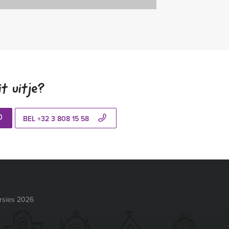
t uitje?
BEL +32 3 808 15 58
rsies 2026