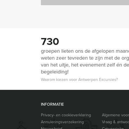
730
groepen lieten ons de afgelopen maa
weten zeer tevreden te zijn met de org
van het uitje, het evenement zelf én d
begeleiding!
Waarom kiezen voor Antwerpen Excursies?
INFORMATIE
Privacy- en cookieverklaring
Algemene voo
Annuleringsverzekering
Vraag & antwo
Nieuwsbrief
Categorieën