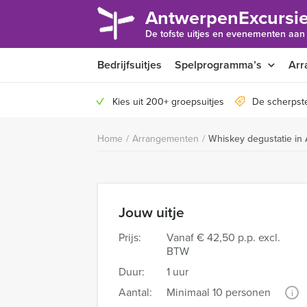
AntwerpenExcursie
De tofste uitjes en evenementen aan
Bedrijfsuitjes
Spelprogramma’s
Arr
Kies uit 200+ groepsuitjes
De scherpst
Home
/
Arrangementen
/
Whiskey degustatie in
Jouw uitje
Prijs:
Vanaf
€ 42,50 p.p. excl.
BTW
Duur:
1 uur
Aantal:
Minimaal 10 personen
i