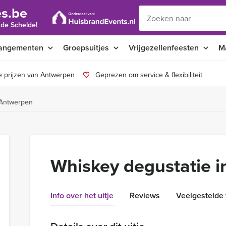
s.be
 de Schelde!
angementen
Groepsuitjes
Vrijgezellenfeesten
M
e prijzen van Antwerpen
Geprezen om service & flexibiliteit
 Antwerpen
Whiskey degustatie 
Info over het uitje
Reviews
Veelgestelde