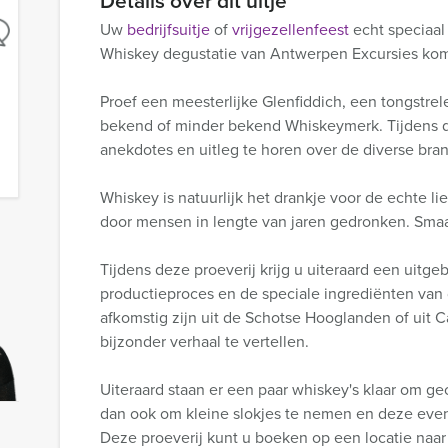
Details over dit uitje
Uw
bedrijfsuitje
of
vrijgezellenfeest
echt speciaa
Whiskey degustatie van Antwerpen Excursies kom
Proef een meesterlijke Glenfiddich, een tongstrel
bekend of minder bekend Whiskeymerk. Tijdens de
anekdotes en uitleg te horen over de diverse bran
Whiskey is natuurlijk het drankje voor de echte l
door mensen in lengte van jaren gedronken. Smaak
Tijdens deze proeverij krijg u uiteraard een uitge
productieproces en de speciale ingrediënten van 
afkomstig zijn uit de Schotse Hooglanden of uit C
bijzonder verhaal te vertellen.
Uiteraard staan er een paar whiskey's klaar om g
dan ook om kleine slokjes te nemen en deze even
Deze proeverij kunt u boeken op een locatie naa