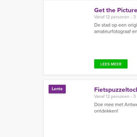
Get the Pictur
Vanaf 12 personen ‐ 3
De stad op een orig
amateurfotograaf en 
LEES MEER
Fietspuzzeltoc
Lente
Vanaf 12 personen ‐ 3
Doe mee met Antwerp
ontdekken!