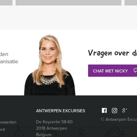
Vragen over di
nden
anisatie
e
CHAT MET NICKY
ANTWERPEN EXCURSIES
© Antwerpen Excu
De Keyserlei 58-60
rwaarden
2018
Antwerpen
ord
Belgium