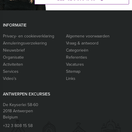
INFORMATIE
Privacy- en cookieverklaring
Algemene voorwaarden
Annuleringsverzekering
Vraag & antwoord
Nieuwsbrief
Categorieën
Organisatie
Referenties
Activiteiten
Vacatures
Services
Sitemap
Video’s
Links
ANTWERPEN EXCURSIES
De Keyserlei 58-60
2018
Antwerpen
Belgium
+32 3 808 15 58