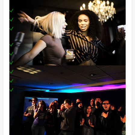
Inclusief:
Ontvangst met cocktail
DJ
Onbeperkt drankjes uit de Vlaamse bar gedurende
4 uur
Buffet
Borrelhapjes
Karaokeset
Singing Bee contest inclusief prijsuitreiking
Toplocatie
Fotograaf
Optioneel:
Presentatie duo als typetjes
Optreden zanger / zangeres (alle genres mogelijk)
Reservering voor kleinere groepen: