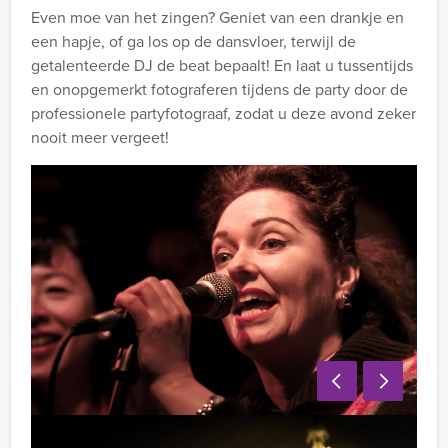
Even moe van het zingen? Geniet van een drankje en
een hapje, of ga los op de dansvloer, terwijl de
getalenteerde DJ de beat bepaalt! En laat u tussentijds
en onopgemerkt fotograferen tijdens de party door de
professionele partyfotograaf, zodat u deze avond zeker
nooit meer vergeet!