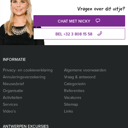
Vragen over dit uitje?
CHAT MET NICKY
BEL +32 3 808 15 58
INFORMATIE
Privacy- en cookieverklaring
Algemene voorwaarden
Annuleringsverzekering
Vraag & antwoord
Nieuwsbrief
Categorieën
Organisatie
Referenties
Activiteiten
Vacatures
Services
Sitemap
Video’s
Links
ANTWERPEN EXCURSIES