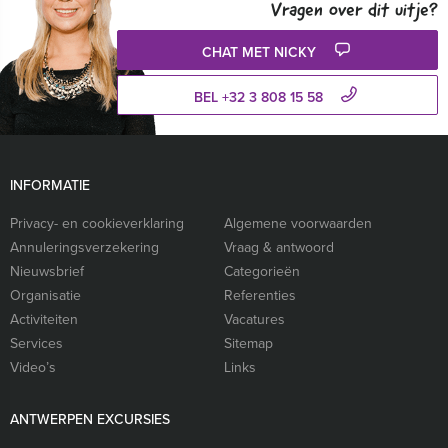
Vragen over dit uitje?
CHAT MET NICKY
BEL +32 3 808 15 58
INFORMATIE
Privacy- en cookieverklaring
Algemene voorwaarden
Annuleringsverzekering
Vraag & antwoord
Nieuwsbrief
Categorieën
Organisatie
Referenties
Activiteiten
Vacatures
Services
Sitemap
Video’s
Links
ANTWERPEN EXCURSIES