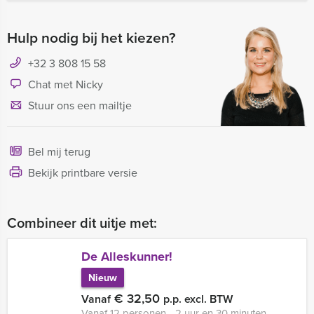
Hulp nodig bij het kiezen?
+32 3 808 15 58
Chat met Nicky
Stuur ons een mailtje
Bel mij terug
Bekijk printbare versie
Combineer dit uitje met:
De Alleskunner!
Nieuw
€ 32,50
Vanaf
p.p. excl. BTW
Vanaf 12 personen ‐ 2 uur en 30 minuten