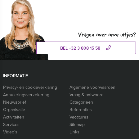
Vragen over onze uitjes?
BEL +32 3 808 15 58
INFORMATIE
Privacy- en cookieverklaring
Algemene voorwaarden
Annuleringsverzekering
Vraag & antwoord
Nieuwsbrief
Categorieën
Organisatie
Referenties
Activiteiten
Vacatures
Services
Sitemap
Video’s
Links